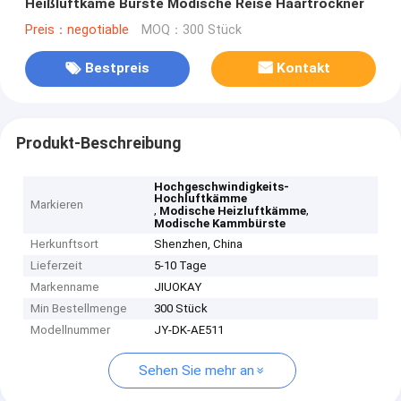
Heißluftkame Bürste Modische Reise Haartrockner
Preis：negotiable
MOQ：300 Stück
Bestpreis
Kontakt
Produkt-Beschreibung
Hochgeschwindigkeits-
Hochluftkämme
Markieren
,
,
Modische Heizluftkämme
Modische Kammbürste
Herkunftsort
Shenzhen, China
Lieferzeit
5-10 Tage
Markenname
JIUOKAY
Min Bestellmenge
300 Stück
Modellnummer
JY-DK-AE511
Sehen Sie mehr an