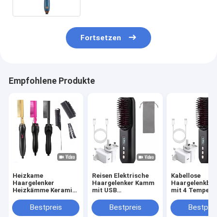
Haartrockner
Fortsetzen
Empfohlene Produkte
Heizkame
Reisen Elektrische
Kabellose
Haargelenker
Haargelenker Kamm
Haargelenkbür
Heizkämme Keramik
mit USB
mit 4 Tempera
Mehrfunktions
wiederaufladbar und
Einstellungen
Kupfer Elektrischer
6 Fuß Schnurlänge
Schnellladung
Bestpreis
Bestpreis
Bestprei
Heißkame