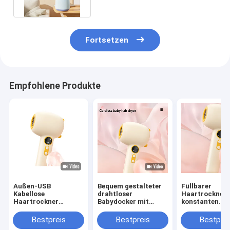
Fortsetzen
Empfohlene Produkte
Außen-USB
Bequem gestalteter
Füllbarer
Kabellose
drahtloser
Haartrockner 
Haartrockner
Babydocker mit
konstanten
Reisebatterie Mini-
Ladebasis GW 0,7 KG
Temperaturen,
Haartrockner
Gelb / Blau
die Haut des B
Bestpreis
Bestpreis
Bestprei
Portable Ladung
schützt und di