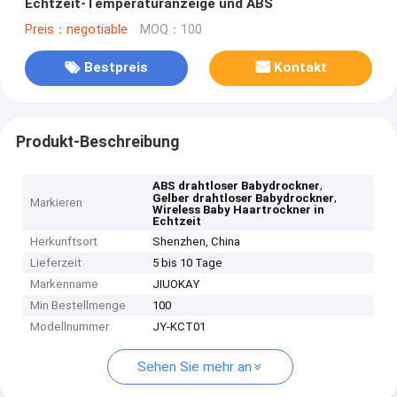
Echtzeit-Temperaturanzeige und ABS
Preis：negotiable
MOQ：100
Bestpreis
Kontakt
Produkt-Beschreibung
,
ABS drahtloser Babydrockner
,
Gelber drahtloser Babydrockner
Markieren
Wireless Baby Haartrockner in
Echtzeit
Herkunftsort
Shenzhen, China
Lieferzeit
5 bis 10 Tage
Markenname
JIUOKAY
Min Bestellmenge
100
Modellnummer
JY-KCT01
Sehen Sie mehr an