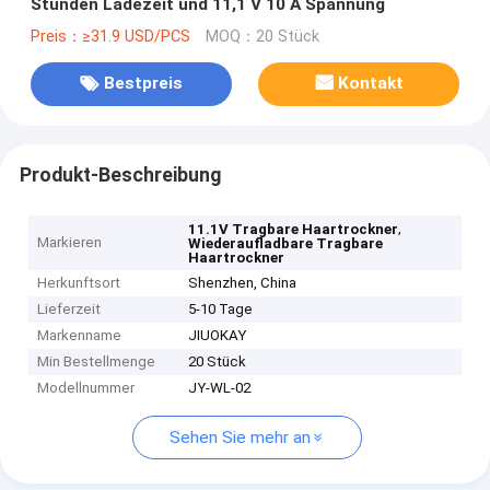
Stunden Ladezeit und 11,1 V 10 A Spannung
Preis：≥31.9 USD/PCS
MOQ：20 Stück
Bestpreis
Kontakt
Produkt-Beschreibung
,
11.1V Tragbare Haartrockner
Markieren
Wiederaufladbare Tragbare
Haartrockner
Herkunftsort
Shenzhen, China
Lieferzeit
5-10 Tage
Markenname
JIUOKAY
Min Bestellmenge
20 Stück
Modellnummer
JY-WL-02
Sehen Sie mehr an