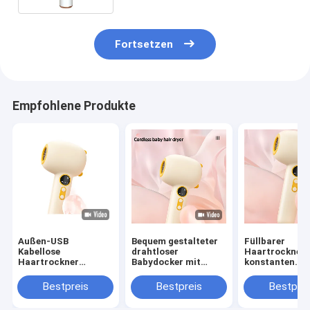
Fortsetzen
Empfohlene Produkte
Außen-USB
Bequem gestalteter
Füllbarer
Kabellose
drahtloser
Haartrockner 
Haartrockner
Babydocker mit
konstanten
Reisebatterie Mini-
Ladebasis GW 0,7 KG
Temperaturen,
Haartrockner
Gelb / Blau
die Haut des B
Bestpreis
Bestpreis
Bestprei
Portable Ladung
schützt und di
Wireless
Batterie lang h