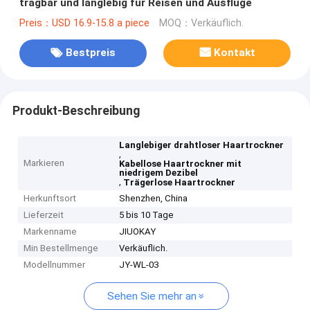
tragbar und langlebig für Reisen und Ausflüge
Preis：USD 16.9-15.8 a piece
MOQ：Verkäuflich.
Bestpreis
Kontakt
Produkt-Beschreibung
Langlebiger drahtloser Haartrockner
,
Markieren
Kabellose Haartrockner mit
niedrigem Dezibel
,
Trägerlose Haartrockner
Herkunftsort
Shenzhen, China
Lieferzeit
5 bis 10 Tage
Markenname
JIUOKAY
Min Bestellmenge
Verkäuflich.
Modellnummer
JY-WL-03
Sehen Sie mehr an