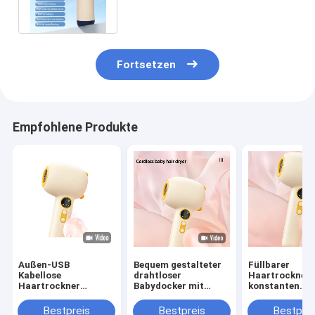
Ausflüge
Fortsetzen
Empfohlene Produkte
Außen-USB
Bequem gestalteter
Füllbarer
Kabellose
drahtloser
Haartrockner 
Haartrockner
Babydocker mit
konstanten
Reisebatterie Mini-
Ladebasis GW 0,7 KG
Temperaturen,
Haartrockner
Gelb / Blau
die Haut des B
Bestpreis
Bestpreis
Bestprei