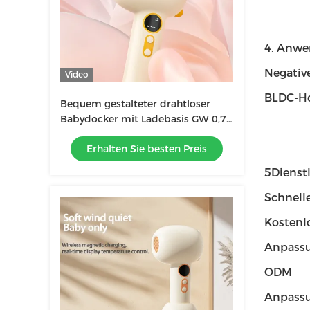
4. Anw
Negative
Video
BLDC-Ho
Bequem gestalteter drahtloser
Babydocker mit Ladebasis GW 0,7
KG Gelb / Blau
Erhalten Sie besten Preis
5Dienst
Schnelle
Kostenl
Anpassu
ODM
Anpassu