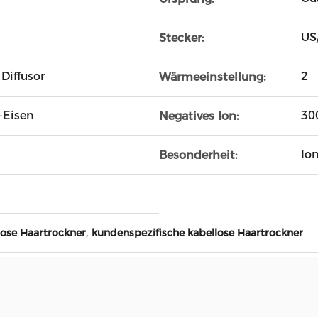
US
Stecker:
Diffusor
2
Wärmeeinstellung:
-Eisen
30
Negatives Ion:
Ion
Besonderheit:
,
lose Haartrockner
kundenspezifische kabellose Haartrockner