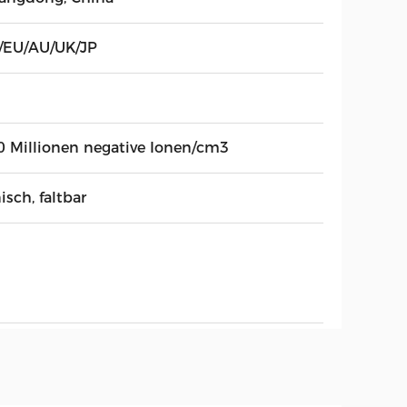
/EU/AU/UK/JP
0 Millionen negative Ionen/cm3
isch, faltbar