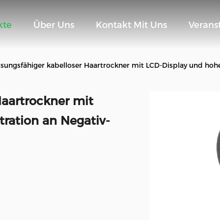
kte
Über Uns
Kontakt Mit Uns
Verans
sungsfähiger kabelloser Haartrockner mit LCD-Display und hohe
Haartrockner mit
ration an Negativ-