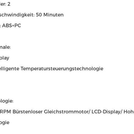
er: 2
chwindigkeit: 50 Minuten
l: ABS+PC
male:
play
elligente Temperatursteuerungstechnologie
logie:
RPM Bürstenloser Gleichstrommotor/ LCD-Display/ Hohe
ogie