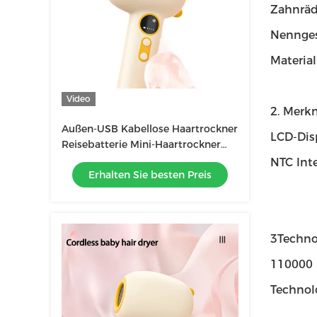
Zahnräd
Nennges
Materia
Video
2. Merk
Außen-USB Kabellose Haartrockner
LCD-Dis
Reisebatterie Mini-Haartrockner
Portable Ladung Wireless
NTC Int
Erhalten Sie besten Preis
Haartrockner
3Techno
110000 
Technol