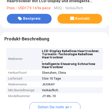
Haartrockner mit LCD-Display und intelligente
Steuerung
Preis：USD17.9-14.9a piece
MOQ：Verkäuflich.
Bestpreis
Kontakt
Produkt-Beschreibung
,
LCD-Display Kabellose Haartrockner
Turmalin-Technologie Kabellose
Haartrockner
Markieren
,
Intelligente Steuerung Schnurlose
Haartrockner
Herkunftsort
Shenzhen, China
Lieferzeit
5 bis 10 Tage
Markenname
JIUOKAY
Min Bestellmenge
Verkäuflich.
Modellnummer
JY-WL-10
Sehen Sie mehr an