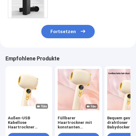
mit LCD-Display und intelligente
Steuerung
Fortsetzen
Empfohlene Produkte
Außen-USB
Füllbarer
Bequem gestal
Kabellose
Haartrockner mit
drahtloser
Haartrockner
konstanten
Babydocker mi
Reisebatterie Mini-
Temperaturen, der
Ladebasis GW 