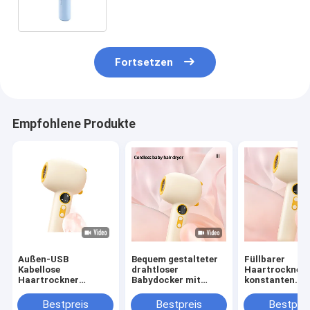
Tourmalin-Technologie
Fortsetzen
Empfohlene Produkte
Außen-USB
Bequem gestalteter
Füllbarer
Kabellose
drahtloser
Haartrockner 
Haartrockner
Babydocker mit
konstanten
Reisebatterie Mini-
Ladebasis GW 0,7 KG
Temperaturen,
Haartrockner
Gelb / Blau
die Haut des B
Bestpreis
Bestpreis
Bestprei