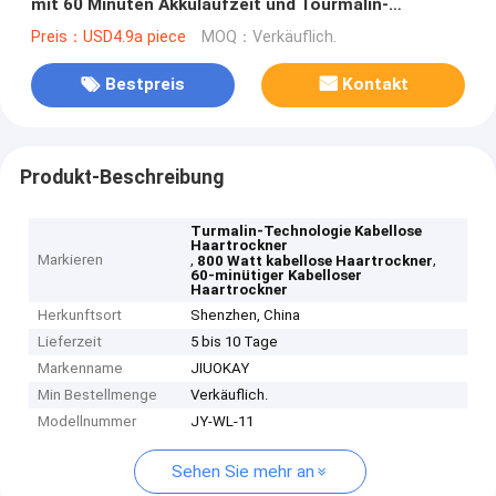
mit 60 Minuten Akkulaufzeit und Tourmalin-
Technologie
Preis：USD4.9a piece
MOQ：Verkäuflich.
Bestpreis
Kontakt
Produkt-Beschreibung
Turmalin-Technologie Kabellose
Haartrockner
Markieren
,
,
800 Watt kabellose Haartrockner
60-minütiger Kabelloser
Haartrockner
Herkunftsort
Shenzhen, China
Lieferzeit
5 bis 10 Tage
Markenname
JIUOKAY
Min Bestellmenge
Verkäuflich.
Modellnummer
JY-WL-11
Sehen Sie mehr an