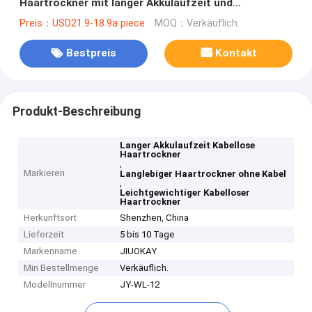
Haartrockner mit langer Akkulaufzeit und
Diffusoranschluss
Preis：USD21.9-18.9a piece
MOQ：Verkäuflich.
Bestpreis
Kontakt
Produkt-Beschreibung
Langer Akkulaufzeit Kabellose
Haartrockner
,
Markieren
Langlebiger Haartrockner ohne Kabel
,
Leichtgewichtiger Kabelloser
Haartrockner
Herkunftsort
Shenzhen, China
Lieferzeit
5 bis 10 Tage
Markenname
JIUOKAY
Min Bestellmenge
Verkäuflich.
Modellnummer
JY-WL-12