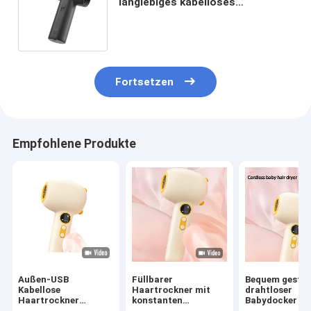
langlebiges kabelloses
Haartrockner mit langer
Akkulaufzeit und
Diffusoranschluss
Fortsetzen
Empfohlene Produkte
Außen-USB
Füllbarer
Bequem gestal
Kabellose
Haartrockner mit
drahtloser
Haartrockner
konstanten
Babydocker mi
Reisebatterie Mini-
Temperaturen, der
Ladebasis GW 