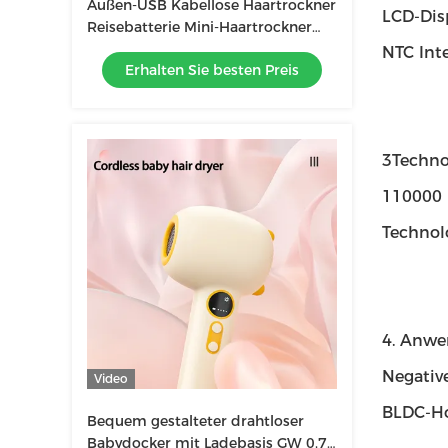
Außen-USB Kabellose Haartrockner
LCD-Dis
Reisebatterie Mini-Haartrockner
Portable Ladung Wireless
NTC Int
Erhalten Sie besten Preis
Haartrockner
3Techno
110000 
Technol
4. Anw
Negative
Video
BLDC-Ho
Bequem gestalteter drahtloser
Babydocker mit Ladebasis GW 0,7