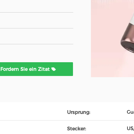
Fordern Sie ein Zitat
Gu
Ursprung:
US
Stecker: