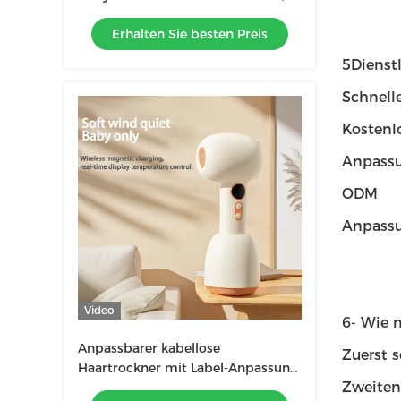
KG Gelb / Blau
Erhalten Sie besten Preis
5Dienst
Schnelle
Kostenl
Anpassu
ODM
Anpassu
Video
6- Wie 
Anpassbarer kabellose
Zuerst s
Haartrockner mit Label-Anpassung
Zweiten
und Farboptionen