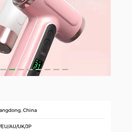
angdong, China
/EU/AU/UK/JP