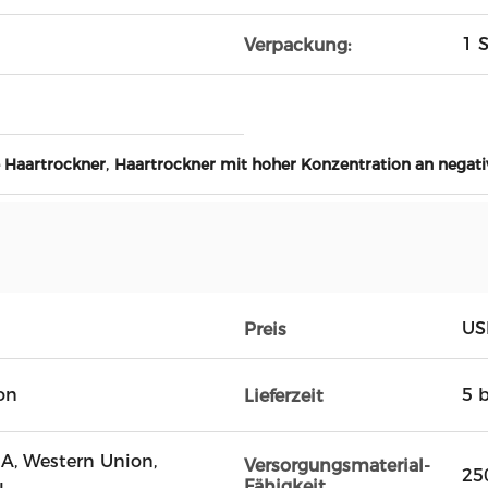
1 
Verpackung:
,
e Haartrockner
Haartrockner mit hoher Konzentration an negati
US
Preis
on
5 
Lieferzeit
D / A, Western Union,
Versorgungsmaterial-
25
Fähigkeit