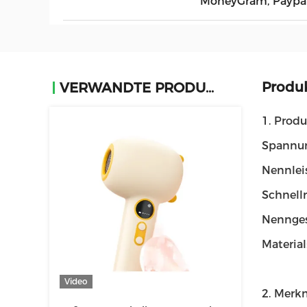
MoneyGram, Paypal
Produ
VERWANDTE PRODUKTE
1. Prod
Spannun
Nennlei
Schnellr
Nennges
Material
Video
2. Merk