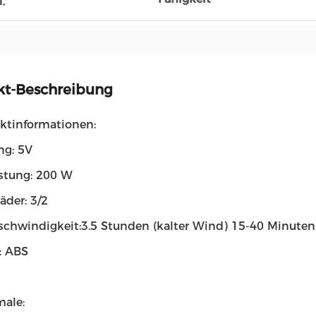
,
kt-Beschreibung
uktinformationen:
g: 5V
stung: 200 W
äder: 3/2
chwindigkeit:3.5 Stunden (kalter Wind) 15-40 Minuten
: ABS
male: