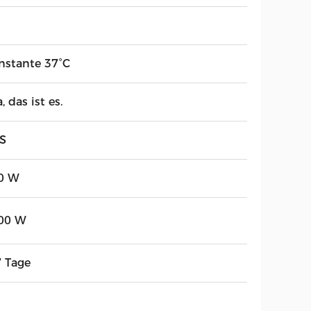
nstante 37°C
a, das ist es.
S
0 W
00 W
7 Tage