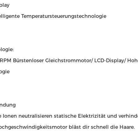
play
elligente Temperatursteuerungstechnologie
logie:
RPM Bürstenloser Gleichstrommotor/ LCD-Display/ Hohe
ogie
endung
 Ionen neutralisieren statische Elektrizität und verhin
chgeschwindigkeitsmotor bläst dir schnell die Haare.