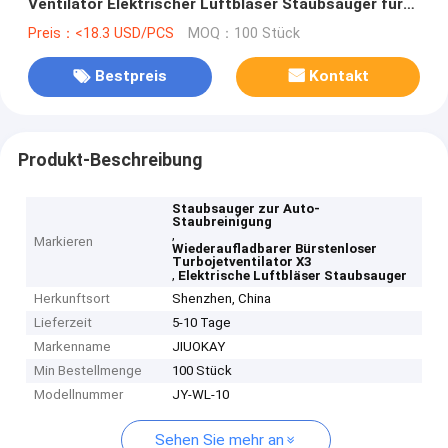
Ventilator Elektrischer Luftbläser Staubsauger für
die Staubreinigung von Autos
Preis：<18.3 USD/PCS
MOQ：100 Stück
Bestpreis
Kontakt
Produkt-Beschreibung
Staubsauger zur Auto-
Staubreinigung
,
Markieren
Wiederaufladbarer Bürstenloser
Turbojetventilator X3
,
Elektrische Luftbläser Staubsauger
Herkunftsort
Shenzhen, China
Lieferzeit
5-10 Tage
Markenname
JIUOKAY
Min Bestellmenge
100 Stück
Modellnummer
JY-WL-10
Sehen Sie mehr an