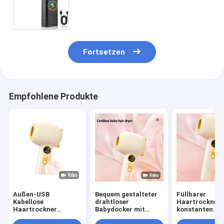
Elektrischer Luftbläser
Staubsauger für die Staubreinigung
von Autos
Fortsetzen
Empfohlene Produkte
Außen-USB
Bequem gestalteter
Füllbarer
Kabellose
drahtloser
Haartrockner 
Haartrockner
Babydocker mit
konstanten
Reisebatterie Mini-
Ladebasis GW 0,7 KG
Temperaturen,