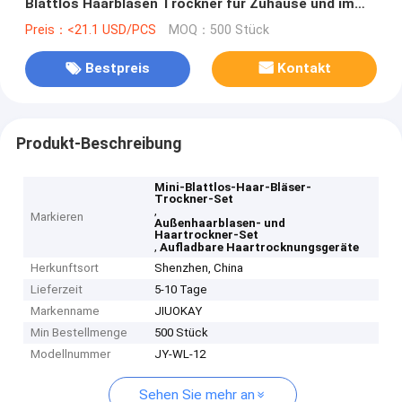
Blattlos Haarblasen Trockner für Zuhause und im
Freien
Preis：<21.1 USD/PCS
MOQ：500 Stück
Bestpreis
Kontakt
Produkt-Beschreibung
Mini-Blattlos-Haar-Bläser-
Trockner-Set
,
Markieren
Außenhaarblasen- und
Haartrockner-Set
,
Aufladbare Haartrocknungsgeräte
Herkunftsort
Shenzhen, China
Lieferzeit
5-10 Tage
Markenname
JIUOKAY
Min Bestellmenge
500 Stück
Modellnummer
JY-WL-12
Sehen Sie mehr an