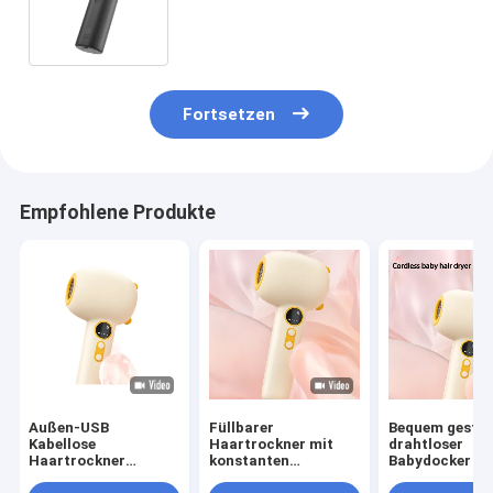
Haarblasen Trockner für Zuhause
und im Freien
Fortsetzen
Empfohlene Produkte
Außen-USB
Füllbarer
Bequem gestal
Kabellose
Haartrockner mit
drahtloser
Haartrockner
konstanten
Babydocker mi
Reisebatterie Mini-
Temperaturen, der
Ladebasis GW 