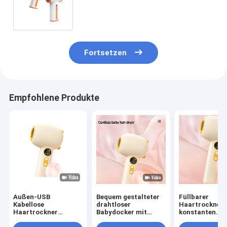
Geschwindigkeitsstufen Portable
Wiederaufladbarer Typ C
Schnellladung
Fortsetzen
Empfohlene Produkte
Außen-USB
Bequem gestalteter
Füllbarer
Kabellose
drahtloser
Haartrockner 
Haartrockner
Babydocker mit
konstanten
Reisebatterie Mini-
Ladebasis GW 0,7 KG
Temperaturen,