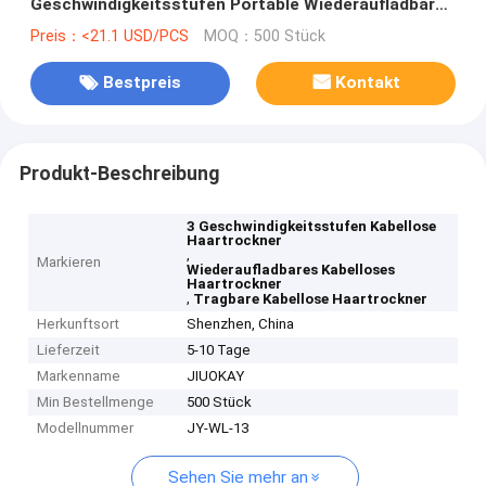
Geschwindigkeitsstufen Portable Wiederaufladbarer
Typ C Schnellladung
Preis：<21.1 USD/PCS
MOQ：500 Stück
Bestpreis
Kontakt
Produkt-Beschreibung
3 Geschwindigkeitsstufen Kabellose
Haartrockner
,
Markieren
Wiederaufladbares Kabelloses
Haartrockner
,
Tragbare Kabellose Haartrockner
Herkunftsort
Shenzhen, China
Lieferzeit
5-10 Tage
Markenname
JIUOKAY
Min Bestellmenge
500 Stück
Modellnummer
JY-WL-13
Sehen Sie mehr an