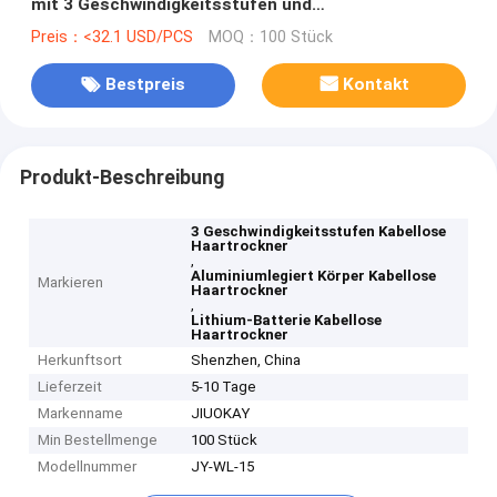
mit 3 Geschwindigkeitsstufen und
Aluminiumlegierung Körper
Preis：<32.1 USD/PCS
MOQ：100 Stück
Bestpreis
Kontakt
Produkt-Beschreibung
3 Geschwindigkeitsstufen Kabellose
Haartrockner
,
Aluminiumlegiert Körper Kabellose
Markieren
Haartrockner
,
Lithium-Batterie Kabellose
Haartrockner
Herkunftsort
Shenzhen, China
Lieferzeit
5-10 Tage
Markenname
JIUOKAY
Min Bestellmenge
100 Stück
Modellnummer
JY-WL-15