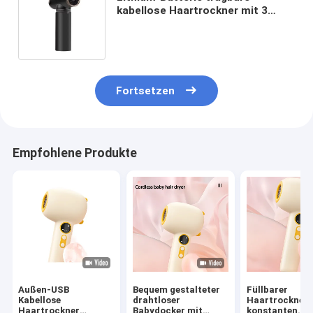
kabellose Haartrockner mit 3
Geschwindigkeitsstufen und
Aluminiumlegierung Körper
Fortsetzen
Empfohlene Produkte
Außen-USB
Bequem gestalteter
Füllbarer
Kabellose
drahtloser
Haartrockner 
Haartrockner
Babydocker mit
konstanten