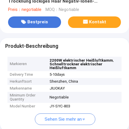
Trocknung lockiges Haar Negativ-Ionen-
Temperaturkontrolle
Preis：negotiable
MOQ：Negotiable
Bestpreis
Kontakt
Produkt-Beschreibung
,
2200W elektrischer Heißluftkamm
Markieren
Schnelltrockner elektrischer
Heißluftkamm
Delivery Time
5-10days
Herkunftsort
Shenzhen, China
Markenname
JIUOKAY
Minimum Order
Negotiable
Quantity
Model Number
JY-SYC-803
Sehen Sie mehr an