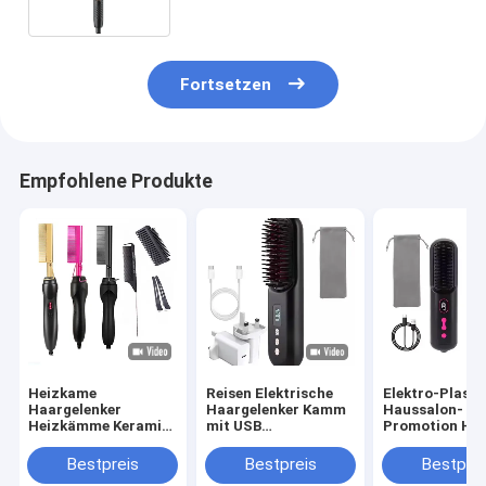
Negativ-Ionen-
Temperaturkontrolle
Fortsetzen
Empfohlene Produkte
Heizkame
Reisen Elektrische
Elektro-Plasti
Haargelenker
Haargelenker Kamm
Haussalon-
Heizkämme Keramik
mit USB
Promotion Ha
Mehrfunktions
wiederaufladbar und
straightener
Kupfer Elektrischer
6 Fuß Schnurlänge
USB wiederauf
Bestpreis
Bestpreis
Bestprei
Heißkame
für die Reise