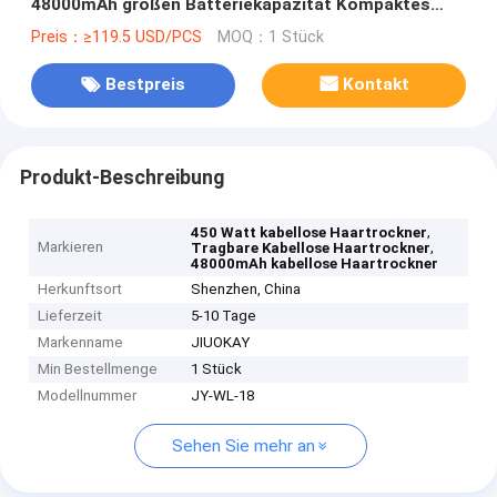
48000mAh großen Batteriekapazität Kompaktes
Design
Preis：≥119.5 USD/PCS
MOQ：1 Stück
Bestpreis
Kontakt
Produkt-Beschreibung
,
450 Watt kabellose Haartrockner
Markieren
,
Tragbare Kabellose Haartrockner
48000mAh kabellose Haartrockner
Herkunftsort
Shenzhen, China
Lieferzeit
5-10 Tage
Markenname
JIUOKAY
Min Bestellmenge
1 Stück
Modellnummer
JY-WL-18
Sehen Sie mehr an