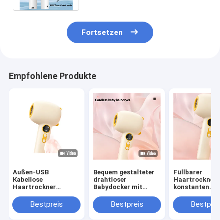
Fortsetzen
Empfohlene Produkte
Außen-USB
Bequem gestalteter
Füllbarer
Kabellose
drahtloser
Haartrockner 
Haartrockner
Babydocker mit
konstanten
Reisebatterie Mini-
Ladebasis GW 0,7 KG
Temperaturen,
Haartrockner
Gelb / Blau
die Haut des B
Bestpreis
Bestpreis
Bestprei
Portable Ladung
schützt und di
Wireless
Batterie lang h