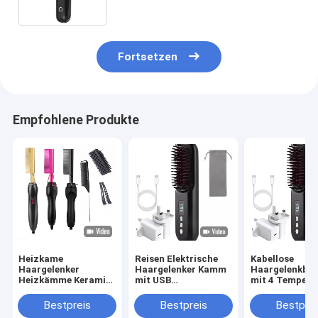
Negativ-Ionen für den
Außenbereich
Fortsetzen
Empfohlene Produkte
Heizkame
Reisen Elektrische
Kabellose
Haargelenker
Haargelenker Kamm
Haargelenkbür
Heizkämme Keramik
mit USB
mit 4 Tempera
Mehrfunktions
wiederaufladbar und
Einstellungen
Kupfer Elektrischer
6 Fuß Schnurlänge
Schnellladung
Bestpreis
Bestpreis
Bestprei
Heißkame