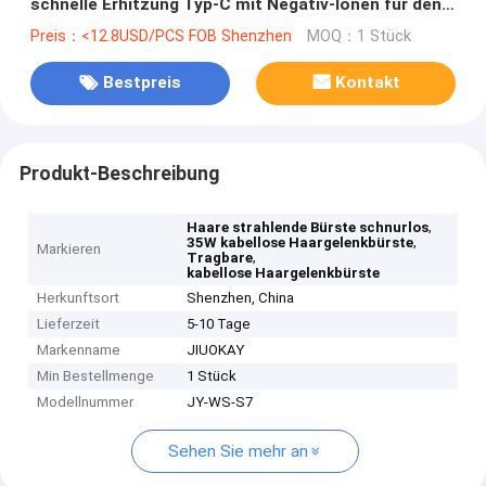
schnelle Erhitzung Typ-C mit Negativ-Ionen für den
Außenbereich
Preis：<12.8USD/PCS FOB Shenzhen
MOQ：1 Stück
Bestpreis
Kontakt
Produkt-Beschreibung
,
Haare strahlende Bürste schnurlos
,
35W kabellose Haargelenkbürste
Markieren
,
Tragbare
kabellose Haargelenkbürste
Herkunftsort
Shenzhen, China
Lieferzeit
5-10 Tage
Markenname
JIUOKAY
Min Bestellmenge
1 Stück
Modellnummer
JY-WS-S7
Sehen Sie mehr an