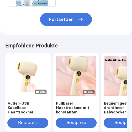
Fortsetzen
Empfohlene Produkte
Außen-USB
Füllbarer
Bequem gestal
Kabellose
Haartrockner mit
drahtloser
Haartrockner
konstanten
Babydocker mi
Reisebatterie Mini-
Temperaturen, der
Ladebasis GW 
Haartrockner
die Haut des Babys
Gelb / Blau
Bestpreis
Bestpreis
Bestprei
Portable Ladung
schützt und die
Wireless
Batterie lang hält