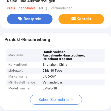
Reise- und Ausfahrzeugen
Preis：negotiable
MOQ：Verhandelbar
Bestpreis
Kontakt
Produkt-Beschreibung
,
Handtrockner
Markieren
,
Ausgehende Haartrockner
Reisehaartrockner
Herkunftsort
Shenzhen, China
Lieferzeit
5 bis 10 Tage
Markenname
JIUOKAY
Min Bestellmenge
Verhandelbar
Modellnummer
JY-WL-18
Sehen Sie mehr an