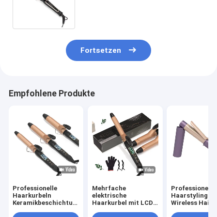
Salon Stil Ernährtes Haar in
kürzester Zeit
Fortsetzen
Empfohlene Produkte
Professionelle
Mehrfache
Professionelle
Haarkurbeln
elektrische
Haarstyling-T
Keramikbeschichtung
Haarkurbel mit LCD-
Wireless Hair 
PTC elektrische
Display und 360°
mit 5-Gang-