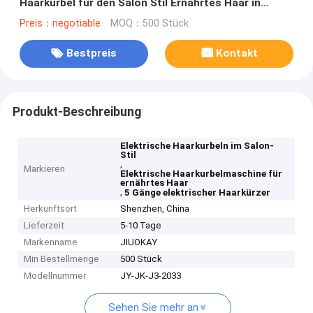
Haarkurbel für den Salon Stil Ernährtes Haar in
kürzester Zeit
Preis：negotiable
MOQ：500 Stück
Bestpreis
Kontakt
Produkt-Beschreibung
Elektrische Haarkurbeln im Salon-
Stil
,
Markieren
Elektrische Haarkurbelmaschine für
ernährtes Haar
,
5 Gänge elektrischer Haarkürzer
Herkunftsort
Shenzhen, China
Lieferzeit
5-10 Tage
Markenname
JIUOKAY
Min Bestellmenge
500 Stück
Modellnummer
JY-JK-J3-2033
Sehen Sie mehr an