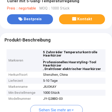
Curler mit 5-Gang-Temperaturregelung
Preis：negotiable
MOQ：1000 Stück
Bestpreis
Kontakt
Produkt-Beschreibung
5 Zahnräder Temperaturkontrolle
Haarkürzer
,
Markieren
Professionelles Haarstyling-Tool
Haarkürzer
,
Drahtloser elektrischer Haarkürzer
Herkunftsort
Shenzhen, China
Lieferzeit
5-10 Tage
Markenname
JIUOKAY
Min Bestellmenge
1000 Stück
Modellnummer
JY-Q28BD-03
Sehen Sie mehr an