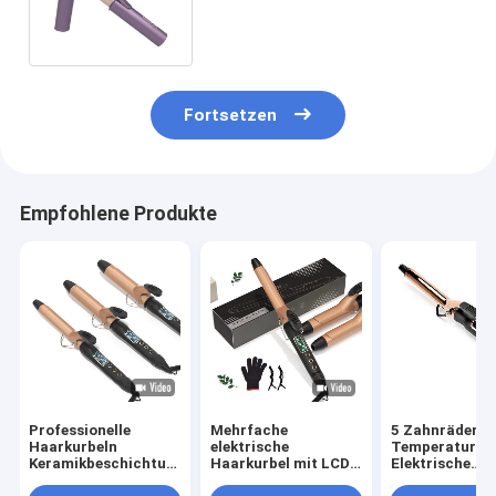
Gang-Temperaturregelung
Fortsetzen
Empfohlene Produkte
Professionelle
Mehrfache
5 Zahnräder
Haarkurbeln
elektrische
Temperaturkon
Keramikbeschichtung
Haarkurbel mit LCD-
Elektrische
PTC elektrische
Display und 360°
Haarkurbel für