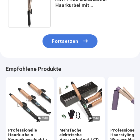
Haarkurbel mit
Hochgeschwindigkeitsmotor
und Negativ-Ionen-Technologie
Fortsetzen
Empfohlene Produkte
Professionelle
Mehrfache
Professionelle
Haarkurbeln
elektrische
Haarstyling-T
Keramikbeschichtung
Haarkurbel mit LCD-
Wireless Hair 