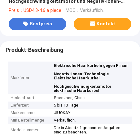
Hochgeschwindigkeitsmotor und Negativ-Ionen-
Technologie
Preis：USD4.3-4.6 a piece
MOQ：Verkäuflich.
Bestpreis
Kontakt
Produkt-Beschreibung
Elektrische Haarkurbeln gegen Frisur
,
Negativ-Ionen-Technologie
Markieren
Elektrische Haarkurbel
,
Hochgeschwindigkeitsmotor
elektrische Haarkurbel
Herkunftsort
Shenzhen, China
Lieferzeit
5 bis 10 Tage
Markenname
JIUOKAY
Min Bestellmenge
Verkäuflich.
Die in Absatz 1 genannten Angaben
Modellnummer
sind zu beachten.