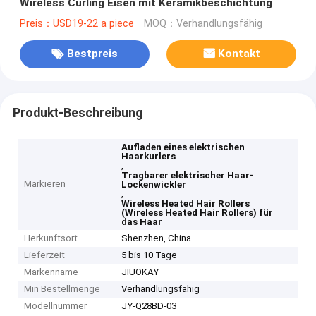
Wireless Curling Eisen mit Keramikbeschichtung
Preis：USD19-22 a piece
MOQ：Verhandlungsfähig
Bestpreis
Kontakt
Produkt-Beschreibung
Aufladen eines elektrischen
Haarkurlers
,
Tragbarer elektrischer Haar-
Markieren
Lockenwickler
,
Wireless Heated Hair Rollers
(Wireless Heated Hair Rollers) für
das Haar
Herkunftsort
Shenzhen, China
Lieferzeit
5 bis 10 Tage
Markenname
JIUOKAY
Min Bestellmenge
Verhandlungsfähig
Modellnummer
JY-Q28BD-03