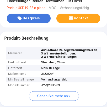
Einstellungen Reisen Heizwalzen Für Hotel
Preis：USD19-22 a piece
MOQ：Verhandlungsfähig
Bestpreis
Kontakt
Produkt-Beschreibung
,
Aufladbare Reisegewärmungswalzen
Markieren
,
3 Wärmeeinstellungen
3 Wärme-Einstellungen
Herkunftsort
Shenzhen, China
Lieferzeit
5 bis 10 Tage
Markenname
JIUOKAY
Min Bestellmenge
Verhandlungsfähig
Modellnummer
JY-Q28BD-03
Sehen Sie mehr an