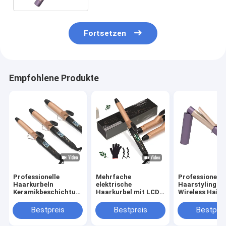
Fortsetzen
Empfohlene Produkte
Professionelle
Mehrfache
Professionelle
Haarkurbeln
elektrische
Haarstyling-T
Keramikbeschichtung
Haarkurbel mit LCD-
Wireless Hair 
PTC elektrische
Display und 360°
mit 5-Gang-
Heizung Portable
drehbarem Kabel DC-
Temperaturre
Bestpreis
Bestpreis
Bestprei
25mm 32mm 38mm
Motor