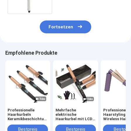
Fortsetzen
Empfohlene Produkte
Professionelle
Mehrfache
Professionelle
Haarkurbeln
elektrische
Haarstyling-T
Keramikbeschichtung
Haarkurbel mit LCD-
Wireless Hair 
PTC elektrische
Display und 360°
mit 5-Gang-
Heizung Portable
drehbarem Kabel DC-
Temperaturre
Bestpreis
Bestpreis
Bestprei