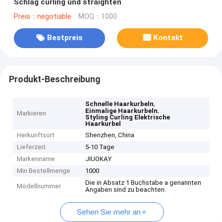
Schlag curling und straighten
Preis：negotiable
MOQ：1000
Bestpreis
Kontakt
Produkt-Beschreibung
,
Schnelle Haarkurbeln
,
Einmalige Haarkurbeln
Markieren
Styling Curling Elektrische
Haarkurbel
Herkunftsort
Shenzhen, China
Lieferzeit
5-10 Tage
Markenname
JIUOKAY
Min Bestellmenge
1000
Die in Absatz 1 Buchstabe a genannten
Modellnummer
Angaben sind zu beachten.
Sehen Sie mehr an