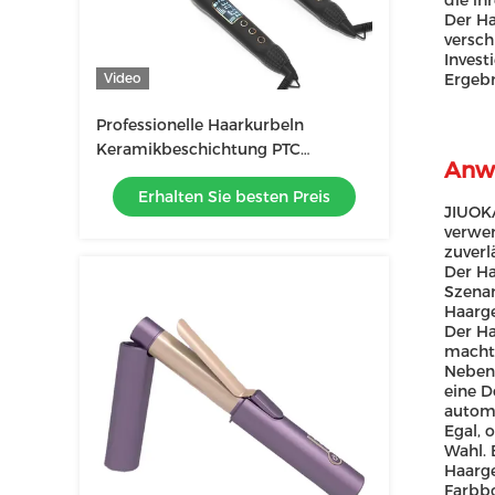
die ih
Der Ha
versch
Invest
Video
Ergebn
Professionelle Haarkurbeln
Keramikbeschichtung PTC
Anw
elektrische Heizung Portable
Erhalten Sie besten Preis
25mm 32mm 38mm
JIUOKA
verwen
zuverl
Der Ha
Szenar
Haarge
Der Ha
macht.
Neben 
eine D
automa
Egal, 
Wahl. 
Haarge
Farbbo