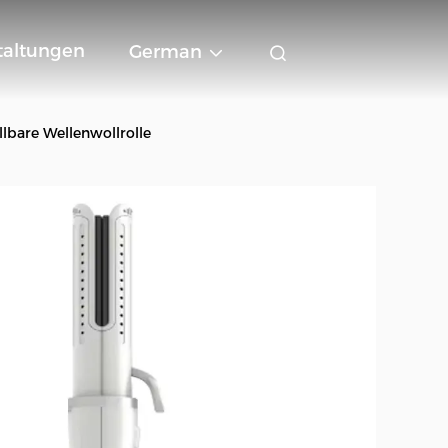
taltungen
German
lbare Wellenwollrolle