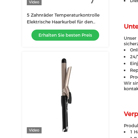
Die
Video
5 Zahnräder Temperaturkontrolle
Elektrische Haarkurbel für den
Unte
Salon Stil Ernährtes Haar in
Erhalten Sie besten Preis
kürzester Zeit
Unser 
sicher
Onl
24/
Ein
Rep
Pro
Wir si
kontak
Verp
Produ
Video
1 H