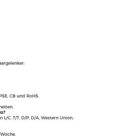
argelenker:
, PSE, CB und RoHS.
heiten.
ks?
L/C, T/T, D/P, D/A, Western Union,
o Woche.