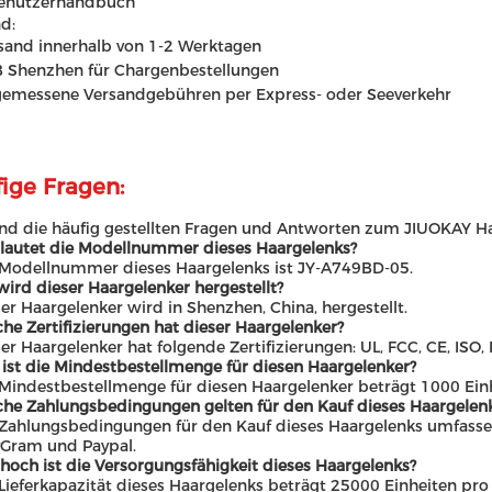
enutzerhandbuch
d:
sand innerhalb von 1-2 Werktagen
 Shenzhen für Chargenbestellungen
emessene Versandgebühren per Express- oder Seeverkehr
ige Fragen:
ind die häufig gestellten Fragen und Antworten zum JIUOKAY Ha
 lautet die Modellnummer dieses Haargelenks?
 Modellnummer dieses Haargelenks ist JY-A749BD-05.
wird dieser Haargelenker hergestellt?
ser Haargelenker wird in Shenzhen, China, hergestellt.
che Zertifizierungen hat dieser Haargelenker?
ser Haargelenker hat folgende Zertifizierungen: UL, FCC, CE, ISO
 ist die Mindestbestellmenge für diesen Haargelenker?
 Mindestbestellmenge für diesen Haargelenker beträgt 1000 Ein
che Zahlungsbedingungen gelten für den Kauf dieses Haargelen
 Zahlungsbedingungen für den Kauf dieses Haargelenks umfassen 
Gram und Paypal.
 hoch ist die Versorgungsfähigkeit dieses Haargelenks?
 Lieferkapazität dieses Haargelenks beträgt 25000 Einheiten pr