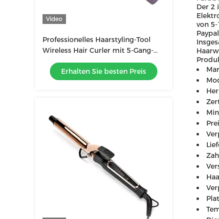
Der 2 
Elektr
Video
von 5-
Paypal
Professionelles Haarstyling-Tool
Insges
Wireless Hair Curler mit 5-Gang-
Haarwe
Produk
Temperaturregelung
Mar
Erhalten Sie besten Preis
Mo
Her
Zer
Min
Pre
Ver
Lie
Zah
Ver
Haa
Ver
Pla
Tem