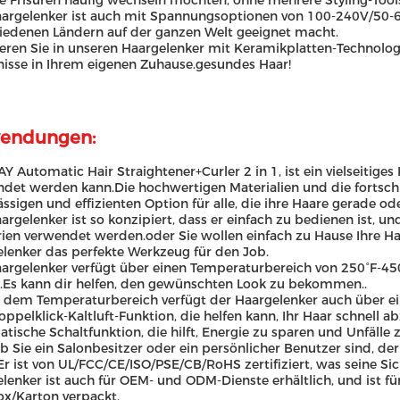
re Frisuren häufig wechseln möchten, ohne mehrere Styling-Too
argelenker ist auch mit Spannungsoptionen von 100-240V/50-60
iedenen Ländern auf der ganzen Welt geeignet macht.
ieren Sie in unseren Haargelenker mit Keramikplatten-Technolog
isse in Ihrem eigenen Zuhause.gesundes Haar!
endungen:
Y Automatic Hair Straightener+Curler 2 in 1, ist ein vielseitige
det werden kann.Die hochwertigen Materialien und die fortschr
ässigen und effizienten Option für alle, die ihre Haare gerade 
argelenker ist so konzipiert, dass er einfach zu bedienen ist, un
ien verwendet werden.oder Sie wollen einfach zu Hause Ihre Ha
lenker das perfekte Werkzeug für den Job.
argelenker verfügt über einen Temperaturbereich von 250°F-450°
Es kann dir helfen, den gewünschten Look zu bekommen..
dem Temperaturbereich verfügt der Haargelenker auch über ein
oppelklick-Kaltluft-Funktion, die helfen kann, Ihr Haar schnell
tische Schaltfunktion, die hilft, Energie zu sparen und Unfälle
ob Sie ein Salonbesitzer oder ein persönlicher Benutzer sind, de
Er ist von UL/FCC/CE/ISO/PSE/CB/RoHS zertifiziert, was seine Si
lenker ist auch für OEM- und ODM-Dienste erhältlich, und ist für
x/Karton verpackt.