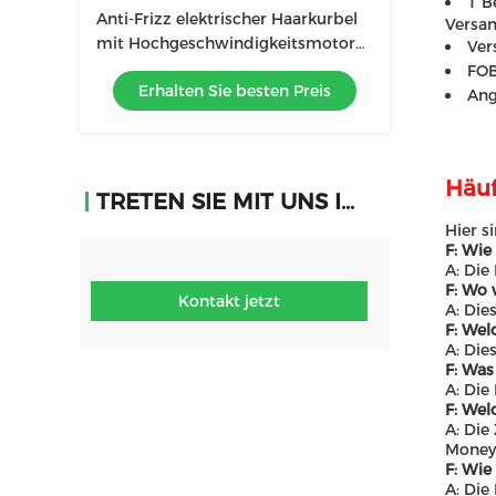
1 B
Anti-Frizz elektrischer Haarkurbel
Versan
mit Hochgeschwindigkeitsmotor
Ver
und Negativ-Ionen-Technologie
FOB
Erhalten Sie besten Preis
Ang
Häuf
TRETEN SIE MIT UNS IN VERBINDUNG
Hier s
F: Wie
A: Die
F: Wo 
Kontakt jetzt
A: Die
F: Wel
A: Die
F: Was
A: Die
F: Wel
A: Die
Money
F: Wie
A: Die