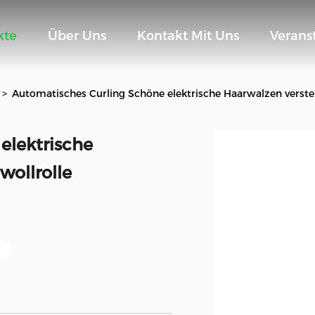
kte
Über Uns
Kontakt Mit Uns
Verans
r
>
Automatisches Curling Schöne elektrische Haarwalzen verstel
elektrische
wollrolle