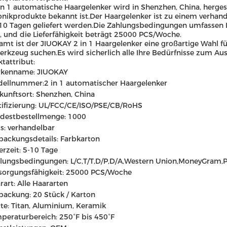
in 1 automatische Haargelenker wird in Shenzhen, China, hergest
onikprodukte bekannt ist.Der Haargelenker ist zu einem verhand
10 Tagen geliefert werden.Die Zahlungsbedingungen umfassen L
, und die Lieferfähigkeit beträgt 25000 PCS/Woche.
amt ist der JIUOKAY 2 in 1 Haargelenker eine großartige Wahl für 
rkzeug suchen.Es wird sicherlich alle Ihre Bedürfnisse zum Ausg
tattribut:
kenname: JIUOKAY
dellnummer:
2 in 1 automatischer Haargelenker
kunftsort: Shenzhen, China
tifizierung: UL/FCC/CE/ISO/PSE/CB/RoHS
destbestellmenge: 1000
is: verhandelbar
packungsdetails: Farbkarton
ferzeit: 5-10 Tage
lungsbedingungen: L/C,T/T,D/P,D/A,Western Union,MoneyGram,P
sorgungsfähigkeit: 25000 PCS/Woche
rart: Alle Haararten
packung: 20 Stück / Karton
tte: Titan, Aluminium, Keramik
peraturbereich: 250°F bis 450°F