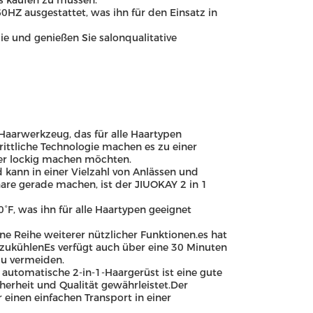
ls kaufen zu müssen.
HZ ausgestattet, was ihn für den Einsatz in
ie und genießen Sie salonqualitative
s Haarwerkzeug, das für alle Haartypen
ittliche Technologie machen es zu einer
oder lockig machen möchten.
d kann in einer Vielzahl von Anlässen und
are gerade machen, ist der JIUOKAY 2 in 1
F, was ihn für alle Haartypen geeignet
e Reihe weiterer nützlicher Funktionen.es hat
 abzukühlenEs verfügt auch über eine 30 Minuten
 zu vermeiden.
r automatische 2-in-1-Haargerüst ist eine gute
cherheit und Qualität gewährleistet.Der
 einen einfachen Transport in einer