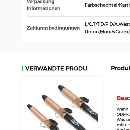
Verpackung
Farbschachtel/Kart
Informationen
L/C,T/T,D/P,D/A,Wes
Zahlungsbedingungen
Union,MoneyGram,
Produ
VERWANDTE PRODUKTE
Besc
Wenn S
ODM-Di
Was un
mit ei