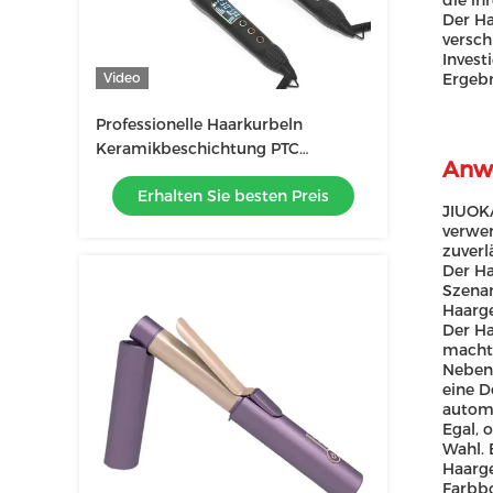
die ih
Der Ha
versch
Invest
Video
Ergebn
Professionelle Haarkurbeln
Keramikbeschichtung PTC
Anw
elektrische Heizung Portable
Erhalten Sie besten Preis
25mm 32mm 38mm
JIUOKA
verwen
zuverl
Der Ha
Szenar
Haarge
Der Ha
macht.
Neben 
eine D
automa
Egal, 
Wahl. 
Haarge
Farbbo