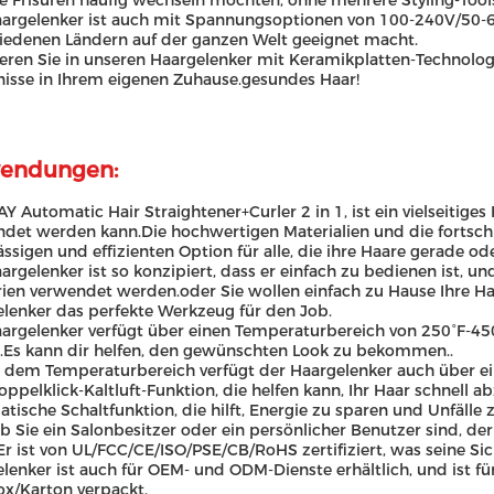
re Frisuren häufig wechseln möchten, ohne mehrere Styling-Too
argelenker ist auch mit Spannungsoptionen von 100-240V/50-60
iedenen Ländern auf der ganzen Welt geeignet macht.
ieren Sie in unseren Haargelenker mit Keramikplatten-Technolog
isse in Ihrem eigenen Zuhause.gesundes Haar!
endungen:
Y Automatic Hair Straightener+Curler 2 in 1, ist ein vielseitige
det werden kann.Die hochwertigen Materialien und die fortschr
ässigen und effizienten Option für alle, die ihre Haare gerade 
argelenker ist so konzipiert, dass er einfach zu bedienen ist, un
ien verwendet werden.oder Sie wollen einfach zu Hause Ihre Ha
lenker das perfekte Werkzeug für den Job.
argelenker verfügt über einen Temperaturbereich von 250°F-450°
Es kann dir helfen, den gewünschten Look zu bekommen..
dem Temperaturbereich verfügt der Haargelenker auch über ein
oppelklick-Kaltluft-Funktion, die helfen kann, Ihr Haar schnell
tische Schaltfunktion, die hilft, Energie zu sparen und Unfälle
ob Sie ein Salonbesitzer oder ein persönlicher Benutzer sind, de
Er ist von UL/FCC/CE/ISO/PSE/CB/RoHS zertifiziert, was seine Si
lenker ist auch für OEM- und ODM-Dienste erhältlich, und ist für
x/Karton verpackt.