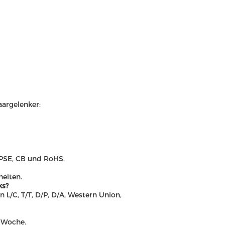
argelenker:
, PSE, CB und RoHS.
heiten.
ks?
L/C, T/T, D/P, D/A, Western Union,
o Woche.