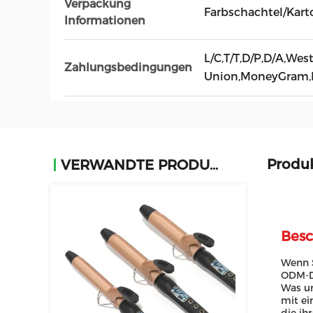
Verpackung
Farbschachtel/Kart
Informationen
L/C,T/T,D/P,D/A,Wes
Zahlungsbedingungen
Union,MoneyGram,
Produ
VERWANDTE PRODUKTE
Besc
Wenn S
ODM-Di
Was un
mit ei