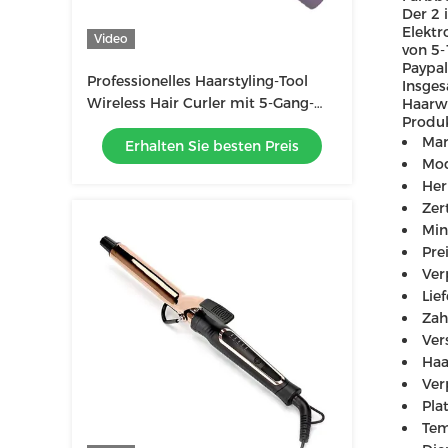
Der 2 
Elektr
Video
von 5-
Paypal
Professionelles Haarstyling-Tool
Insges
Wireless Hair Curler mit 5-Gang-
Haarwe
Produk
Temperaturregelung
Mar
Erhalten Sie besten Preis
Mo
Her
Zer
Min
Pre
Ver
Lie
Zah
Ver
Haa
Ver
Pla
Tem