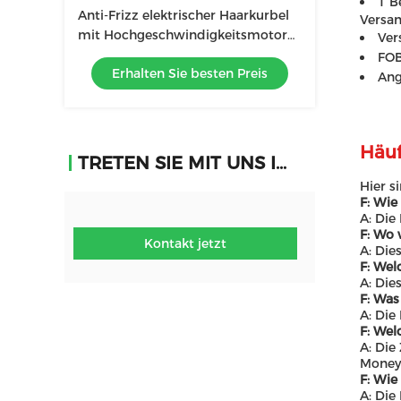
1 B
Anti-Frizz elektrischer Haarkurbel
Versan
mit Hochgeschwindigkeitsmotor
Ver
und Negativ-Ionen-Technologie
FOB
Erhalten Sie besten Preis
Ang
Häuf
TRETEN SIE MIT UNS IN VERBINDUNG
Hier s
F: Wie
A: Die
F: Wo 
Kontakt jetzt
A: Die
F: Wel
A: Die
F: Was
A: Die
F: Wel
A: Die
Money
F: Wie
A: Die