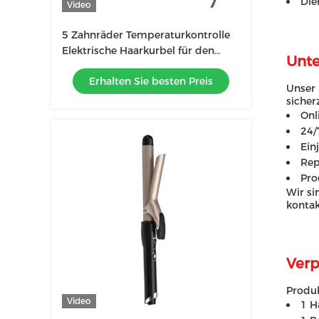
Die
Video
5 Zahnräder Temperaturkontrolle
Elektrische Haarkurbel für den
Unte
Salon Stil Ernährtes Haar in
Erhalten Sie besten Preis
kürzester Zeit
Unser 
sicher
Onl
24/
Ein
Rep
Pro
Wir si
kontak
Verp
Produ
Video
1 H