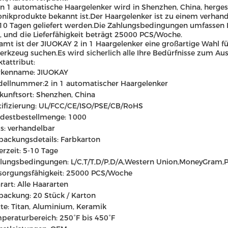
in 1 automatische Haargelenker wird in Shenzhen, China, hergest
onikprodukte bekannt ist.Der Haargelenker ist zu einem verhand
10 Tagen geliefert werden.Die Zahlungsbedingungen umfassen L
, und die Lieferfähigkeit beträgt 25000 PCS/Woche.
amt ist der JIUOKAY 2 in 1 Haargelenker eine großartige Wahl für 
rkzeug suchen.Es wird sicherlich alle Ihre Bedürfnisse zum Ausg
tattribut:
kenname: JIUOKAY
dellnummer:
2 in 1 automatischer Haargelenker
kunftsort: Shenzhen, China
tifizierung: UL/FCC/CE/ISO/PSE/CB/RoHS
destbestellmenge: 1000
is: verhandelbar
packungsdetails: Farbkarton
ferzeit: 5-10 Tage
lungsbedingungen: L/C,T/T,D/P,D/A,Western Union,MoneyGram,P
sorgungsfähigkeit: 25000 PCS/Woche
rart: Alle Haararten
packung: 20 Stück / Karton
tte: Titan, Aluminium, Keramik
peraturbereich: 250°F bis 450°F