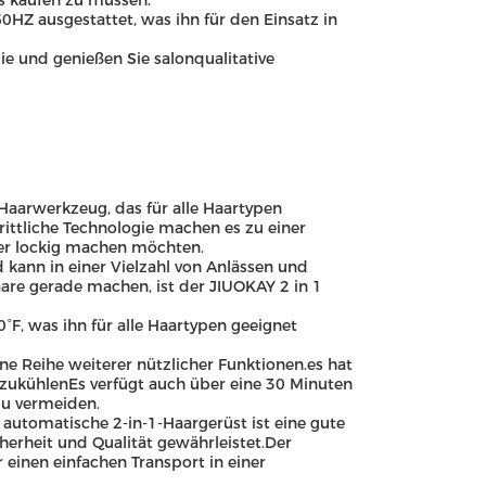
ls kaufen zu müssen.
HZ ausgestattet, was ihn für den Einsatz in
ie und genießen Sie salonqualitative
s Haarwerkzeug, das für alle Haartypen
ittliche Technologie machen es zu einer
oder lockig machen möchten.
d kann in einer Vielzahl von Anlässen und
are gerade machen, ist der JIUOKAY 2 in 1
F, was ihn für alle Haartypen geeignet
e Reihe weiterer nützlicher Funktionen.es hat
 abzukühlenEs verfügt auch über eine 30 Minuten
 zu vermeiden.
r automatische 2-in-1-Haargerüst ist eine gute
cherheit und Qualität gewährleistet.Der
 einen einfachen Transport in einer