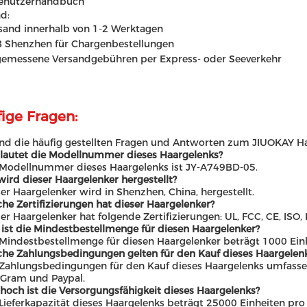
enutzerhandbuch
d:
sand innerhalb von 1-2 Werktagen
 Shenzhen für Chargenbestellungen
emessene Versandgebühren per Express- oder Seeverkehr
ige Fragen:
ind die häufig gestellten Fragen und Antworten zum JIUOKAY Ha
 lautet die Modellnummer dieses Haargelenks?
 Modellnummer dieses Haargelenks ist JY-A749BD-05.
wird dieser Haargelenker hergestellt?
ser Haargelenker wird in Shenzhen, China, hergestellt.
che Zertifizierungen hat dieser Haargelenker?
ser Haargelenker hat folgende Zertifizierungen: UL, FCC, CE, ISO
 ist die Mindestbestellmenge für diesen Haargelenker?
 Mindestbestellmenge für diesen Haargelenker beträgt 1000 Ein
che Zahlungsbedingungen gelten für den Kauf dieses Haargelen
 Zahlungsbedingungen für den Kauf dieses Haargelenks umfassen 
Gram und Paypal.
 hoch ist die Versorgungsfähigkeit dieses Haargelenks?
 Lieferkapazität dieses Haargelenks beträgt 25000 Einheiten pr