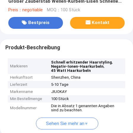
Großer Zauberstab Wellen-Kürbeln-Eisen Schnelle
Erwärmung Haarstiller
Preis：negotiable
MOQ：100 Stück
Bestpreis
Kontakt
Produkt-Beschreibung
,
Schnell erhitzender Haarstyling
Markieren
,
Negativ-Ionen-Haarkurbeln
45 Watt Haarkurbeln
Herkunftsort
Shenzhen, China
Lieferzeit
5-10 Tage
Markenname
JIUOKAY
Min Bestellmenge
100 Stück
Die in Absatz 1 genannten Angaben
Modellnummer
sind zu beachten.
Sehen Sie mehr an