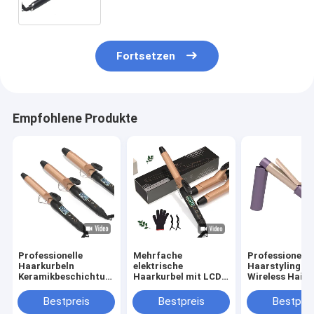
Schnelle Erwärmung Haarstiller
Fortsetzen
Empfohlene Produkte
Professionelle
Mehrfache
Professionelle
Haarkurbeln
elektrische
Haarstyling-T
Keramikbeschichtung
Haarkurbel mit LCD-
Wireless Hair 
PTC elektrische
Display und 360°
mit 5-Gang-
Heizung Portable
drehbarem Kabel DC-
Temperaturre
Bestpreis
Bestpreis
Bestprei
25mm 32mm 38mm
Motor