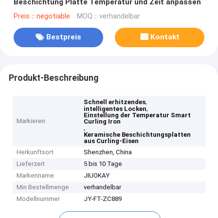
Beschichtung Platte Temperatur und Zeit anpassen
Preis：negotiable
MOQ：verhandelbar
Bestpreis
Kontakt
Produkt-Beschreibung
,
Schnell erhitzendes
,
intelligentes Locken
Einstellung der Temperatur Smart
Markieren
Curling Iron
,
Keramische Beschichtungsplatten
aus Curling-Eisen
Herkunftsort
Shenzhen, China
Lieferzeit
5 bis 10 Tage
Markenname
JIUOKAY
Min Bestellmenge
verhandelbar
Modellnummer
JY-FT-ZC889