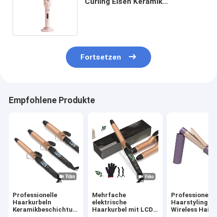
Curling Eisen Keramik
Beschichtung Platte Temperatur
und Zeit anpassen
Fortsetzen
Empfohlene Produkte
Professionelle
Mehrfache
Professionelle
Haarkurbeln
elektrische
Haarstyling-T
Keramikbeschichtung
Haarkurbel mit LCD-
Wireless Hair 
PTC elektrische
Display und 360°
mit 5-Gang-