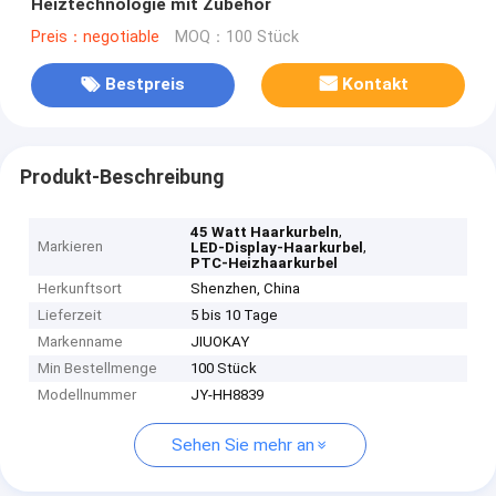
Heiztechnologie mit Zubehör
Preis：negotiable
MOQ：100 Stück
Bestpreis
Kontakt
Produkt-Beschreibung
,
45 Watt Haarkurbeln
Markieren
,
LED-Display-Haarkurbel
PTC-Heizhaarkurbel
Herkunftsort
Shenzhen, China
Lieferzeit
5 bis 10 Tage
Markenname
JIUOKAY
Min Bestellmenge
100 Stück
Modellnummer
JY-HH8839
Sehen Sie mehr an