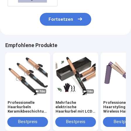
Fortsetzen
Empfohlene Produkte
Professionelle
Mehrfache
Professionelle
Haarkurbeln
elektrische
Haarstyling-T
Keramikbeschichtung
Haarkurbel mit LCD-
Wireless Hair 
PTC elektrische
Display und 360°
mit 5-Gang-
Heizung Portable
drehbarem Kabel DC-
Temperaturre
Bestpreis
Bestpreis
Bestprei
25mm 32mm 38mm
Motor