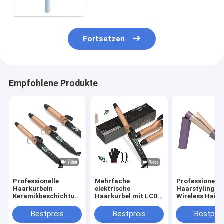
im Freien
Fortsetzen
Empfohlene Produkte
Professionelle
Mehrfache
Professionelle
Haarkurbeln
elektrische
Haarstyling-T
Keramikbeschichtung
Haarkurbel mit LCD-
Wireless Hair 
PTC elektrische
Display und 360°
mit 5-Gang-
Heizung Portable
drehbarem Kabel DC-
Temperaturre
Bestpreis
Bestpreis
Bestprei
25mm 32mm 38mm
Motor