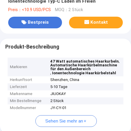
Ionentechnologie Typ-C Laden im Freien
Preis：<10.9 USD/PCS
MOQ：2 Stück
Bestpreis
Kontakt
Produkt-Beschreibung
,
47 Watt automatisches Haarkurbeln
Automatische Haarkürbelmaschine
Markieren
für den Außenbereich
,
Ionentechnologie Haarkürbelstahl
Herkunftsort
Shenzhen, China
Lieferzeit
5-10 Tage
Markenname
JIUOKAY
Min Bestellmenge
2 Stück
Modellnummer
JY-CY-01
Sehen Sie mehr an