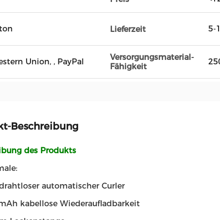
rton
5-
Lieferzeit
Versorgungsmaterial-
Western Union, , PayPal
25
Fähigkeit
kt-Beschreibung
ibung des Produkts
male:
rahtloser automatischer Curler
mAh kabellose Wiederaufladbarkeit