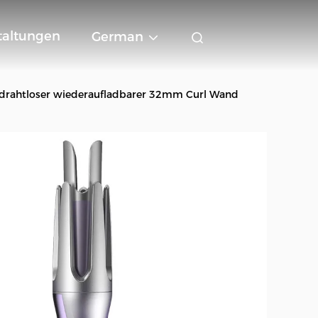
taltungen
German
 drahtloser wiederaufladbarer 32mm Curl Wand