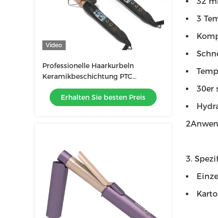
32 m
3 Tem
Komp
Video
Schne
Professionelle Haarkurbeln
Tempe
Keramikbeschichtung PTC
elektrische Heizung Portable
30er 
Erhalten Sie besten Preis
25mm 32mm 38mm
Hydra
2Anwend
3. Spezi
Einz
Kart