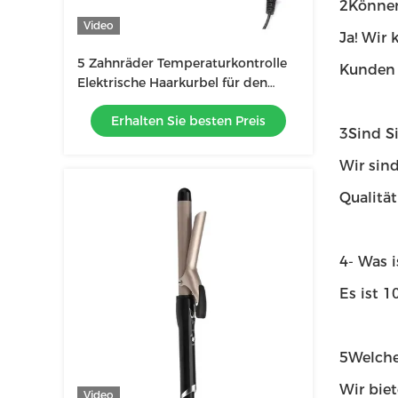
2Können
Video
Ja! Wir
5 Zahnräder Temperaturkontrolle
Kunden z
Elektrische Haarkurbel für den
Salon Stil Ernährtes Haar in
Erhalten Sie besten Preis
kürzester Zeit
3Sind S
Wir sind
Qualitä
4- Was i
Es ist 
5Welche
Wir biet
Video