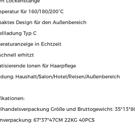
m Lockenstange
peratur für 160/180/200°C
aktes Design für den Außenbereich
llladung Typ C
raturanzeige in Echtzeit
schnell erhitzt
tisierende Ionen für Haarpflege
ung: Haushalt/Salon/Hotel/Reisen/Außenbereich
fikationen:
elhandelsverpackung Größe und Bruttogewicht: 35*13*
onverpackung: 67*37*47CM 22KG 40PCS