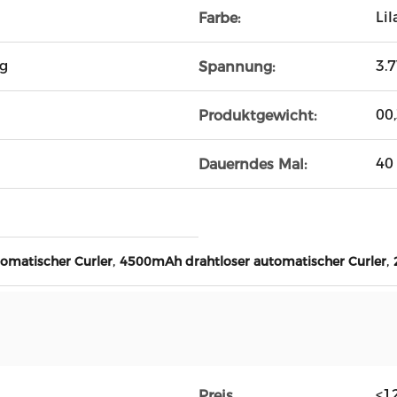
Lil
Farbe:
ng
3.
Spannung:
00
Produktgewicht:
40
Dauerndes Mal:
,
,
omatischer Curler
4500mAh drahtloser automatischer Curler
<1
Preis