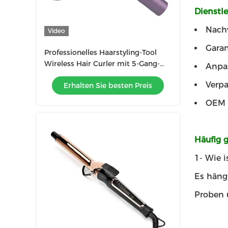
Dienstl
Nachv
Video
Garan
Professionelles Haarstyling-Tool
Wireless Hair Curler mit 5-Gang-
Anpas
Temperaturregelung
Verpa
Erhalten Sie besten Preis
OEM 
Häufig g
1- Wie is
Es häng
Proben 