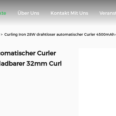
kte
Über Uns
Kontakt Mit Uns
Verans
r
>
Curling Iron 28W drahtloser automatischer Curler 4500mAh
tomatischer Curler
ladbarer 32mm Curl