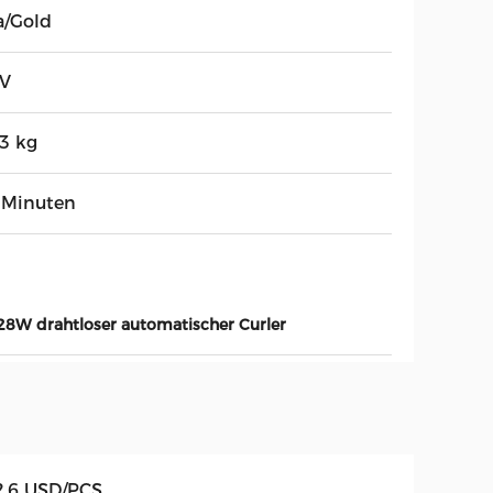
a/Gold
7V
,3 kg
 Minuten
28W drahtloser automatischer Curler
2.6 USD/PCS