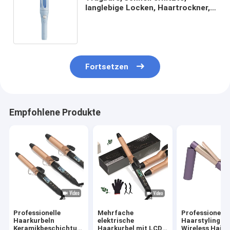
langlebige Locken, Haartrockner,
Styler, kabellose
Lockenmaschine, Titan,
Flachstahl
Fortsetzen
Empfohlene Produkte
Professionelle
Mehrfache
Professionelle
Haarkurbeln
elektrische
Haarstyling-T
Keramikbeschichtung
Haarkurbel mit LCD-
Wireless Hair 