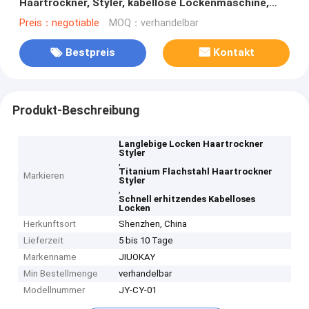
Haartrockner, Styler, kabellose Lockenmaschine,
Titan, Flachstahl
Preis：negotiable
MOQ：verhandelbar
Bestpreis
Kontakt
Produkt-Beschreibung
Langlebige Locken Haartrockner
Styler
,
Titanium Flachstahl Haartrockner
Markieren
Styler
,
Schnell erhitzendes Kabelloses
Locken
Herkunftsort
Shenzhen, China
Lieferzeit
5 bis 10 Tage
Markenname
JIUOKAY
Min Bestellmenge
verhandelbar
Modellnummer
JY-CY-01