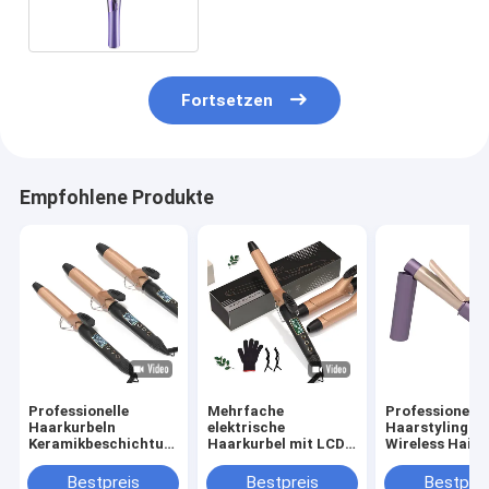
Fortsetzen
Empfohlene Produkte
Professionelle
Mehrfache
Professionelle
Haarkurbeln
elektrische
Haarstyling-T
Keramikbeschichtung
Haarkurbel mit LCD-
Wireless Hair 
PTC elektrische
Display und 360°
mit 5-Gang-
Heizung Portable
drehbarem Kabel DC-
Temperaturre
Bestpreis
Bestpreis
Bestprei