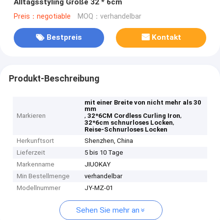
Alltagsstyling Größe 32 * 6cm
Preis：negotiable
MOQ：verhandelbar
Bestpreis
Kontakt
Produkt-Beschreibung
mit einer Breite von nicht mehr als 30
mm
,
,
Markieren
32*6CM Cordless Curling Iron
,
32*6cm schnurloses Locken
Reise-Schnurloses Locken
Herkunftsort
Shenzhen, China
Lieferzeit
5 bis 10 Tage
Markenname
JIUOKAY
Min Bestellmenge
verhandelbar
Modellnummer
JY-MZ-01
Sehen Sie mehr an